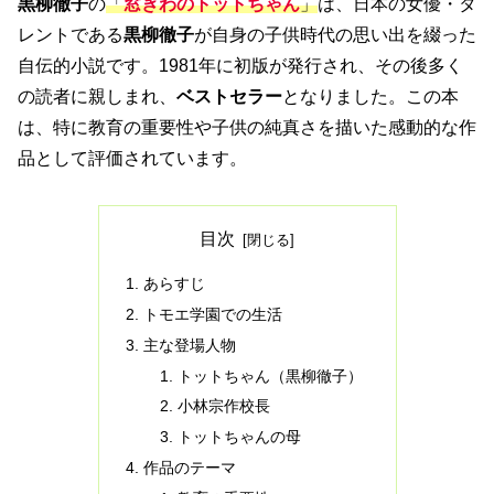
黒柳徹子
の
「
窓
ぎわ
のトットちゃん
」
は、日本の女優・タ
レントである
黒柳徹子
が自身の子供時代の思い出を綴った
自伝的小説です。1981年に初版が発行され、その後多く
の読者に親しまれ、
ベストセラー
となりました。この本
は、特に教育の重要性や子供の純真さを描いた感動的な作
品として評価されています。
目次
あらすじ
トモエ学園での生活
主な登場人物
トットちゃん（黒柳徹子）
小林宗作校長
トットちゃんの母
作品のテーマ