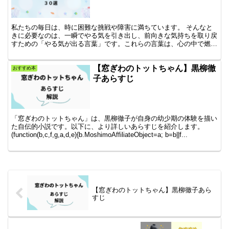
私たちの毎日は、時に困難な挑戦や障害に満ちています。 そんなと
きに必要なのは、一瞬でやる気を引き出し、前向きな気持ちを取り戻
すための「やる気が出る言葉」です。これらの言葉は、心の中で燃え
る炎を再び灯し、行動力を高める力を持っています。 例え...
【窓ぎわのトットちゃん】黒柳徹
おすすめ本
子あらすじ
「窓ぎわのトットちゃん」は、黒柳徹子が自身の幼少期の体験を描い
た自伝的小説です。以下に、より詳しいあらすじを紹介します。
(function(b,c,f,g,a,d,e){b.MoshimoAffiliateObject=a; b=b||f...
【窓ぎわのトットちゃん】黒柳徹子あら
すじ