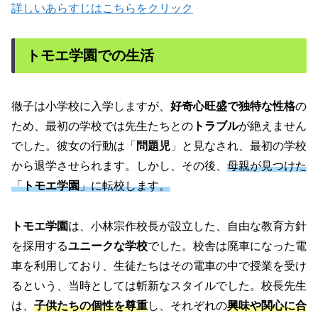
詳しいあらすじはこちらをクリック
トモエ学園での生活
徹子は小学校に入学しますが、
好奇心旺盛で独特な性格
の
ため、最初の学校では先生たちとの
トラブル
が絶えません
でした。彼女の行動は「
問題児
」と見なされ、最初の学校
から退学させられます。しかし、その後、
母親が見つけた
「
トモエ学園
」に転校します。
トモエ学園
は、小林宗作校長が設立した、自由な教育方針
を採用する
ユニークな学校
でした。校舎は廃車になった電
車を利用しており、生徒たちはその電車の中で授業を受け
るという、当時としては斬新なスタイルでした。校長先生
は、
子供たちの個性を尊重
し、それぞれの
興味や関心に合