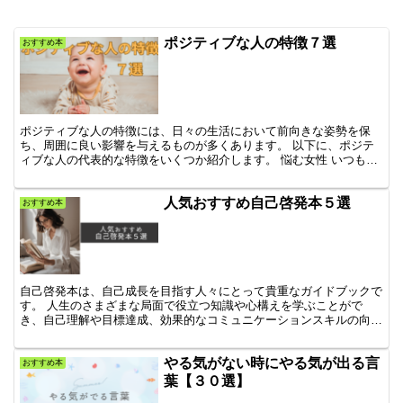
ポジティブな人の特徴７選
おすすめ本
ポジティブな人の特徴には、日々の生活において前向きな姿勢を保
ち、周囲に良い影響を与えるものが多くあります。 以下に、ポジテ
ィブな人の代表的な特徴をいくつか紹介します。 悩む女性 いつもマ
イナス思考でポジティブな人っていいなと思う。 悩む男性...
人気おすすめ自己啓発本５選
おすすめ本
自己啓発本は、自己成長を目指す人々にとって貴重なガイドブックで
す。 人生のさまざまな局面で役立つ知識や心構えを学ぶことがで
き、自己理解や目標達成、効果的なコミュニケーションスキルの向上
に大いに役立ちます。しかし、多くの選択肢がある中で、自分...
やる気がない時にやる気が出る言
おすすめ本
葉【３０選】