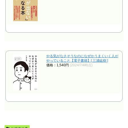
やる気がなさそうなのになぜかうまくいく人が
やっていること【電子書籍】[ 三浦紘樹 ]
価格：1,540円
(2024/7/4時点)