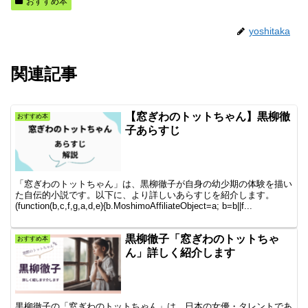
おすすめ本
yoshitaka
関連記事
【窓ぎわのトットちゃん】黒柳徹
おすすめ本
子あらすじ
「窓ぎわのトットちゃん」は、黒柳徹子が自身の幼少期の体験を描い
た自伝的小説です。以下に、より詳しいあらすじを紹介します。
(function(b,c,f,g,a,d,e){b.MoshimoAffiliateObject=a; b=b||f...
黒柳徹子「窓ぎわのトットちゃ
おすすめ本
ん」詳しく紹介します
黒柳徹子の「窓ぎわのトットちゃん」は、日本の女優・タレントであ