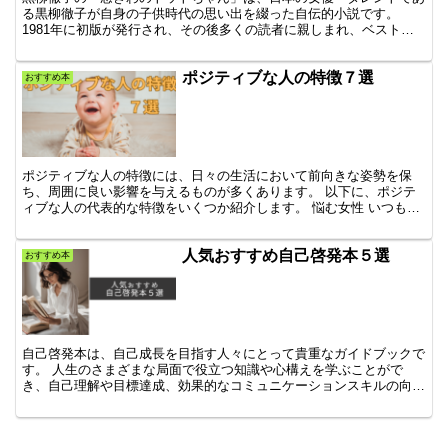
る黒柳徹子が自身の子供時代の思い出を綴った自伝的小説です。
1981年に初版が発行され、その後多くの読者に親しまれ、ベストセ
ラーとなりました。この本は、特に教育の重要性や子供の純真...
ポジティブな人の特徴７選
おすすめ本
ポジティブな人の特徴には、日々の生活において前向きな姿勢を保
ち、周囲に良い影響を与えるものが多くあります。 以下に、ポジテ
ィブな人の代表的な特徴をいくつか紹介します。 悩む女性 いつもマ
イナス思考でポジティブな人っていいなと思う。 悩む男性...
人気おすすめ自己啓発本５選
おすすめ本
自己啓発本は、自己成長を目指す人々にとって貴重なガイドブックで
す。 人生のさまざまな局面で役立つ知識や心構えを学ぶことがで
き、自己理解や目標達成、効果的なコミュニケーションスキルの向上
に大いに役立ちます。しかし、多くの選択肢がある中で、自分...